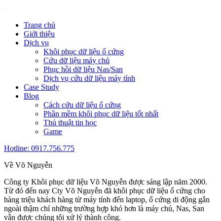
Trang chủ
Giới thiệu
Dịch vụ
Khôi phục dữ liệu ổ cứng
Cứu dữ liệu máy chủ
Phục hồi dữ liệu Nas/San
Dịch vụ cứu dữ liệu máy tính
Case Study
Blog
Cách cứu dữ liệu ổ cứng
Phần mềm khôi phục dữ liệu tốt nhất
Thủ thuật tin học
Game
Hotline: 0917.756.775
Về Võ Nguyễn
Công ty Khôi phục dữ liệu Võ Nguyễn được sáng lập năm 2000.
Từ đó đến nay Cty Võ Nguyễn đã khôi phục dữ liệu ổ cứng cho
hàng triệu khách hàng từ máy tính đến laptop, ổ cứng di động gắn
ngoài thậm chí những trường hợp khó hơn là máy chủ, Nas, San
vẫn được chúng tôi xử lý thành công.