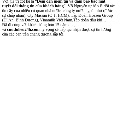
Với giá trị cốt lõi là “
Đem đến niềm tin và đảm bảo bảo mật
tuyệt đối thông tin của khách hàng
”. Võ Nguyễn tự hào
là đối tác
tin cậy của nhiều cơ quan nhà nước, công ty nước ngoài như (được
sự chấp nhận): Cty Massan (Q.1, HCM), Tập Đoàn Hoasen Group
(Dĩ An, Bình Dương), Vinamilk Việt Nam,Tập đoàn dầu khí…
Đã đi cùng với khách hàng hơn 15 năm qua,
và
cuudulieu24h.com
hy vọng sẽ tiếp tục nhận được sự tin tưởng
của các bạn trên chặng đường sắp tới!