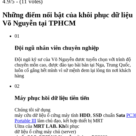
4.9/5 - (11 votes)
Những điểm nổi bật của khôi phục dữ liệu
Võ Nguyễn tại TPHCM
01
Đội ngũ nhân viên chuyên nghiệp
Đội ngũ kỹ sư của Võ Nguyễn đươc tuyển chọn với trình độ
chuyên môn cao, được đào tạo bài bản tại Nga, Trung Quốc,
luôn cố gắng hết mình vì sứ mệnh đem lại lòng tin nơi khách
hàng
02
Máy phục hồi dữ liệu tiên tiến
Chúng tôi sử dụng
máy cứu dữ liệu ổ cứng máy tính
HDD
,
SSD
chuẩn
Sata
PC3
Portable III
làm chủ đạo, kết hợp thiết bị MRT
Ultra của
MRT LAB. Kh
ôi phục
dữ liệu ổ cứng máy chủ (server)