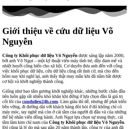
Giới thiệu về cứu dữ liệu Võ
Nguyễn
Công ty Khôi phục dữ liệu Võ Nguyễn
được sáng lập năm 2000,
bởi anh
Võ Ngọt – một kỹ thuật viên máy tính trẻ, đầy đam mê và
nhiệt huyết cống hiến cho xã hội. Cơ duyên đưa anh đến với công
việc khôi phục dữ liệu, cứu dữ liệu cũng rất tình cờ, mà cho đến
hôm nay khi nghĩ lại, anh thấy thật may mắn khi đã nắm bắt được
cơ hội và khởi nghiệp thành công.
Giống như bao tấm gương khởi nghiệp khác, những bước chân đầu
tiên luôn gặp rất nhiều khó khăn khi đứng ở lựa chọn đâu là giá trị
cốt lõi của
cuudulieu24h.com
. Làm giàu thì dễ, nhưng để phát triển
bền vững, đi đường dài với khách hàng đòi hỏi ở đó không chỉ có
máy móc, tay nghề mà còn ở cái tâm của người đi đầu và của những
thế hệ nhân viên đồng hành. Anh Ngọt lựa chọn sự trung thực, cái
tâm làm kim chỉ nam của
Công ty Khôi phục dữ liệu Võ Nguyễn
.
Đó cũng là lý do mà sau gần 20 năm thành lập, công ty của anh đã