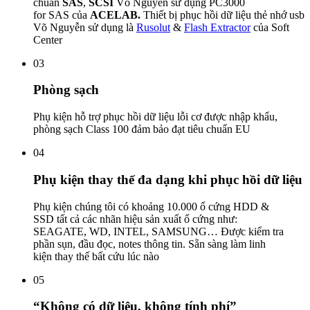
chuẩn
SAS
,
SCSI
Võ Nguyễn sử dụng PC3000
for SAS của
ACELAB.
Thiết bị phục hồi dữ liệu thẻ nhớ usb
Võ Nguyễn sử dụng là
Rusolut
&
Flash Extractor
của Soft
Center
03
Phòng sạch
Phụ kiện hỗ trợ phục hồi dữ liệu lỗi cơ được nhập khẩu,
phòng sạch Class 100 đảm bảo đạt tiêu chuẩn EU
04
Phụ kiện thay thế đa dạng khi phục hồi dữ liệu
Phụ kiện chúng tôi có khoảng 10.000 ổ cứng HDD &
SSD tất cả các nhãn hiệu sản xuất ổ cứng như:
SEAGATE, WD, INTEL, SAMSUNG… Được kiểm tra
phần sụn, đầu đọc, notes thông tin. Sẵn sàng làm linh
kiện thay thế bất cứu lúc nào
05
“Không có dữ liệu, không tính phí”