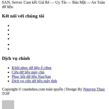
SAN, Server. Cam kết: Giá Rẻ — Uy Tín — Bảo Mật — An Toàn
dữ liệu.
Kết nối với chúng tôi
Dịch vụ chính
Khôi phục dữ liệu ổ cứng
Cứu dữ liệu máy chủ
Phục hồi dữ liệu Nas/San
Dịch vụ cứu dữ liệu máy tính
Copyright © cuudulieu.com toàn quyền | Design By
Nguyen Thao
TOP