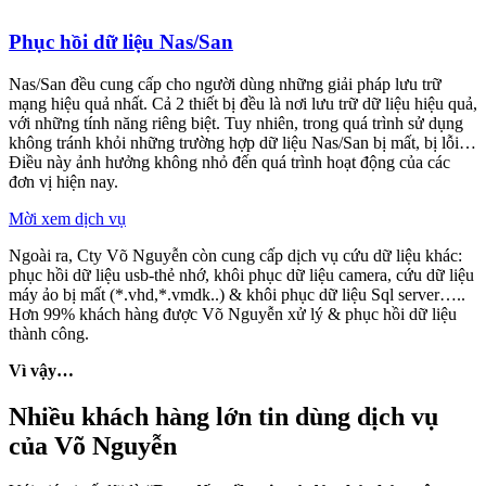
Phục hồi dữ liệu Nas/San
Nas/San đều cung cấp cho người dùng những giải pháp lưu trữ
mạng hiệu quả nhất. Cả 2 thiết bị đều là nơi lưu trữ dữ liệu hiệu quả,
với những tính năng riêng biệt. Tuy nhiên, trong quá trình sử dụng
không tránh khỏi những trường hợp dữ liệu Nas/San bị mất, bị lỗi…
Điều này ảnh hưởng không nhỏ đến quá trình hoạt động của các
đơn vị hiện nay.
Mời xem dịch vụ
Ngoài ra, Cty Võ Nguyễn còn cung cấp dịch vụ cứu dữ liệu khác:
phục hồi dữ liệu usb-thẻ nhớ, khôi phục dữ liệu camera, cứu dữ liệu
máy ảo bị mất (*.vhd,*.vmdk..) & khôi phục dữ liệu Sql server…..
Hơn 99% khách hàng được Võ Nguyễn xử lý & phục hồi dữ liệu
thành công.
Vì vậy…
Nhiều khách hàng lớn tin dùng dịch vụ
của Võ Nguyễn