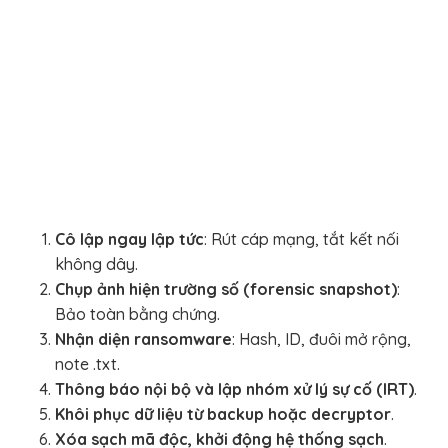
Cô lập ngay lập tức
: Rút cáp mạng, tắt kết nối
không dây.
Chụp ảnh hiện trường số (forensic snapshot)
:
Bảo toàn bằng chứng.
Nhận diện ransomware
: Hash, ID, đuôi mở rộng,
note .txt.
Thông báo nội bộ và lập nhóm xử lý sự cố (IRT)
.
Khôi phục dữ liệu từ backup hoặc decryptor
.
Xóa sạch mã độc, khởi động hệ thống sạch
.