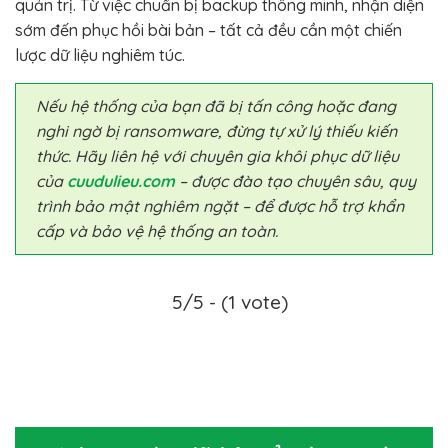
quản trị. Từ việc chuẩn bị backup thông minh, nhận diện
sớm đến phục hồi bài bản – tất cả đều cần một chiến
lược dữ liệu nghiêm túc.
Nếu hệ thống của bạn đã bị tấn công hoặc đang
nghi ngờ bị ransomware, đừng tự xử lý thiếu kiến
thức. Hãy liên hệ với chuyên gia khôi phục dữ liệu
của
cuudulieu.com
– được đào tạo chuyên sâu, quy
trình bảo mật nghiêm ngặt – để được hỗ trợ khẩn
cấp và bảo vệ hệ thống an toàn.
5/5 - (1 vote)