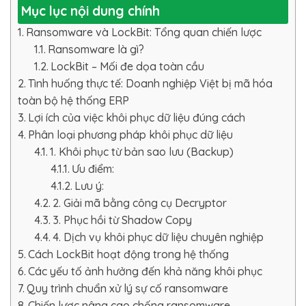
Mục lục nội dung chính
Ransomware và LockBit: Tổng quan chiến lược
Ransomware là gì?
LockBit – Mối đe dọa toàn cầu
Tình huống thực tế: Doanh nghiệp Việt bị mã hóa
toàn bộ hệ thống ERP
Lợi ích của việc khôi phục dữ liệu đúng cách
Phân loại phương pháp khôi phục dữ liệu
1. Khôi phục từ bản sao lưu (Backup)
Ưu điểm:
Lưu ý:
2. Giải mã bằng công cụ Decryptor
3. Phục hồi từ Shadow Copy
4. Dịch vụ khôi phục dữ liệu chuyên nghiệp
Cách LockBit hoạt động trong hệ thống
Các yếu tố ảnh hưởng đến khả năng khôi phục
Quy trình chuẩn xử lý sự cố ransomware
Chiến lược nâng cao chống ransomware