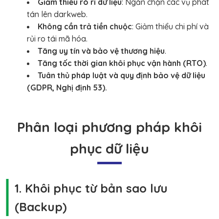
Giảm thiểu rò rỉ dữ liệu
: Ngăn chặn các vụ phát
tán lên darkweb.
Không cần trả tiền chuộc
: Giảm thiểu chi phí và
rủi ro tái mã hóa.
Tăng uy tín và bảo vệ thương hiệu
.
Tăng tốc thời gian khôi phục vận hành (RTO)
.
Tuân thủ pháp luật và quy định bảo vệ dữ liệu
(GDPR, Nghị định 53).
Phân loại phương pháp khôi
phục dữ liệu
1. Khôi phục từ bản sao lưu
(Backup)