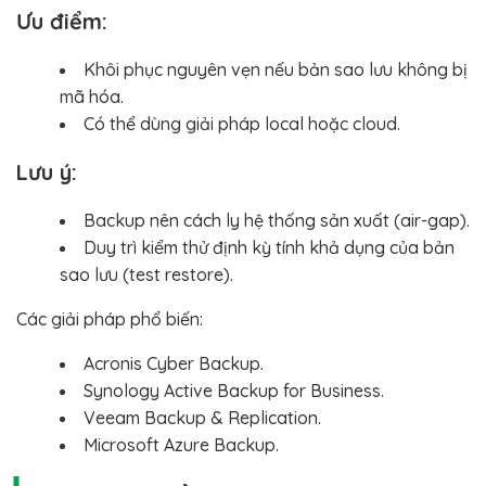
Ưu điểm:
Khôi phục nguyên vẹn nếu bản sao lưu không bị
mã hóa.
Có thể dùng giải pháp local hoặc cloud.
Lưu ý:
Backup nên cách ly hệ thống sản xuất (air-gap).
Duy trì kiểm thử định kỳ tính khả dụng của bản
sao lưu (test restore).
Các giải pháp phổ biến:
Acronis Cyber Backup.
Synology Active Backup for Business.
Veeam Backup & Replication.
Microsoft Azure Backup.