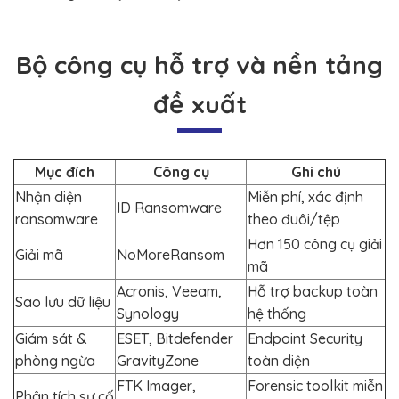
Bộ công cụ hỗ trợ và nền tảng
đề xuất
Mục đích
Công cụ
Ghi chú
Nhận diện
Miễn phí, xác định
ID Ransomware
ransomware
theo đuôi/tệp
Hơn 150 công cụ giải
Giải mã
NoMoreRansom
mã
Acronis, Veeam,
Hỗ trợ backup toàn
Sao lưu dữ liệu
Synology
hệ thống
Giám sát &
ESET, Bitdefender
Endpoint Security
phòng ngừa
GravityZone
toàn diện
FTK Imager,
Forensic toolkit miễn
Phân tích sự cố