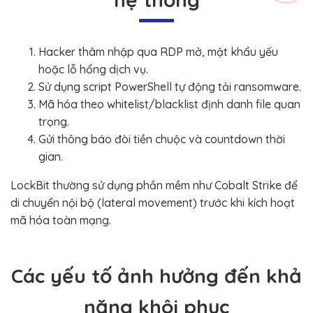
Hacker thâm nhập qua RDP mở, mật khẩu yếu
hoặc lỗ hổng dịch vụ.
Sử dụng script PowerShell tự động tải ransomware.
Mã hóa theo whitelist/blacklist định danh file quan
trọng.
Gửi thông báo đòi tiền chuộc và countdown thời
gian.
LockBit thường sử dụng phần mềm như Cobalt Strike để
di chuyển nội bộ (lateral movement) trước khi kích hoạt
mã hóa toàn mạng.
Các yếu tố ảnh hưởng đến khả
năng khôi phục