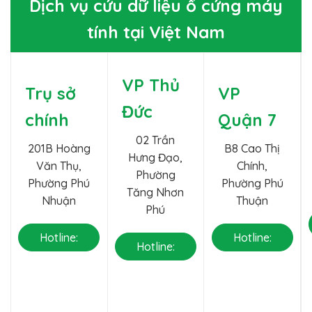
Dịch vụ cứu dữ liệu ổ cứng máy
tính tại Việt Nam
VP Thủ
Trụ sở
VP
Đức
chính
Quận 7
02 Trần
201B Hoàng
B8 Cao Thị
Hưng Đạo,
Văn Thụ,
Chính,
Phường
Phường Phú
Phường Phú
Tăng Nhơn
Nhuận
Thuận
Phú
Hotline:
Hotline:
Hotline:
0888
0377
0904
711 775
881 213
756 775