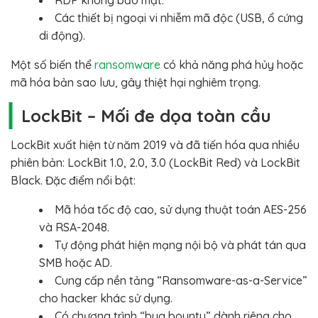
RDP không bảo mật.
Các thiết bị ngoại vi nhiễm mã độc (USB, ổ cứng
di động).
Một số biến thể
ransomware
có khả năng phá hủy hoặc
mã hóa bản sao lưu, gây thiệt hại nghiêm trọng.
LockBit – Mối đe dọa toàn cầu
LockBit xuất hiện từ năm 2019 và đã tiến hóa qua nhiều
phiên bản: LockBit 1.0, 2.0, 3.0 (LockBit Red) và LockBit
Black. Đặc điểm nổi bật:
Mã hóa tốc độ cao, sử dụng thuật toán AES-256
và RSA-2048.
Tự động phát hiện mạng nội bộ và phát tán qua
SMB hoặc AD.
Cung cấp nền tảng “Ransomware-as-a-Service”
cho hacker khác sử dụng.
Có chương trình “bug bounty” dành riêng cho