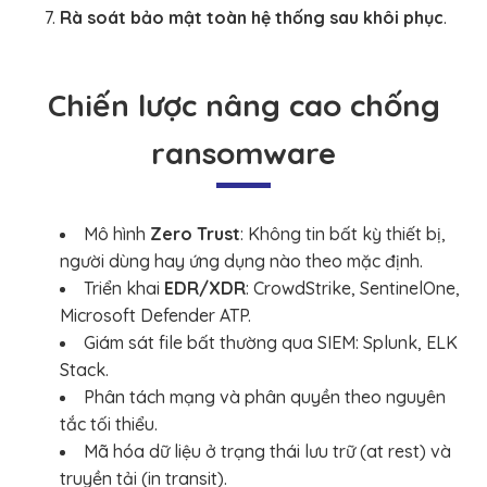
Rà soát bảo mật toàn hệ thống sau khôi phục
.
Chiến lược nâng cao chống
ransomware
Mô hình
Zero Trust
: Không tin bất kỳ thiết bị,
người dùng hay ứng dụng nào theo mặc định.
Triển khai
EDR/XDR
: CrowdStrike, SentinelOne,
Microsoft Defender ATP.
Giám sát file bất thường qua SIEM: Splunk, ELK
Stack.
Phân tách mạng và phân quyền theo nguyên
tắc tối thiểu.
Mã hóa dữ liệu ở trạng thái lưu trữ (at rest) và
truyền tải (in transit).