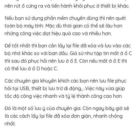
nên rút ổ cứng ra và tiến hành khôi phục ở thiết bị khác.
Nếu bạn sử dụng phần mềm chuyên dùng thì nên quét
toàn bộ máy tính. Mặc dù thời gian có thể sẽ lâu hơn
những công việc đạt hiệu quả cao và nhiều hơn.
Để tốt nhất thì bạn cần lấy lại file đã xóa và lưu vào các
bộ nhớ khác so với ban đầu. Giả sử như tập tin mất ở ổ C
thì sau đó phục hồi nên lưu ở ổ E. Còn nếu mất ở ổ E thì
có thể lưu ở ổ D hoặc C.
Các chuyên gia khuyến khích các bạn nên lưu file phục
hồi tại USB, thiết bị lưu trữ di động,…Việc này vừa giúp
tốc độ công việc nhanh và tỷ lệ thành công cao hơn.
Đó là một số lưu ý của chuyên gia. Còn ngay bây giờ sẽ
là các cách lấy lại file đã xóa đơn giản, nhanh chóng
nhất.