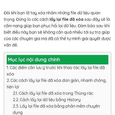
Đôi khi bạn lỡ tay xóa nhầm những file dữ liệu quan
trọng. Đừng lo các cách
lấy lại file đã xóa
sau đây sẽ là
cẩm nang giúp bạn phục hồi lại dữ liệu. Đảm bảo sau khi
biết điều này bạn sẽ không cần quá nhiều tới sự trợ giúp
của các chuyên gia mà đã có thể tự mình giải quyết được
vấn đề.
Mục lục nội dung chính
Các điểm cần lưu ý trước khi thao tác lấy lại file đã
xóa
Các cách lấy lại file đã xóa đơn giản, nhanh chóng,
tiện lợi
Cách lấy lại file đã xóa trong Thùng rác
Cách lấy lại dữ liệu bằng History
Lấy lại file đã xóa bằng phần mềm chuyên
dụng