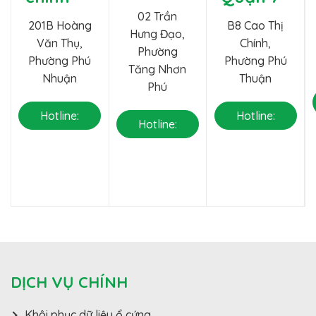
02 Trần
201B Hoàng
B8 Cao Thị
Hưng Đạo,
Văn Thụ,
Chính,
Phường
Phường Phú
Phường Phú
Tăng Nhơn
Nhuận
Thuận
Phú
Hotline:
Hotline:
Hotline:
0888
0377
0904
711 775
881 213
756 775
DỊCH VỤ CHÍNH
Khôi phục dữ liệu ổ cứng